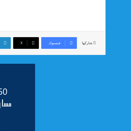
فيسبوك
‫X
شاركها