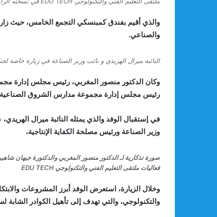
ملتقى التعليم الفني والتكنولوجي EDU TECH في نسخته الرابعة
والذي أقيم بفندق كمبنسكي التجمع الخامس، حيث زار ال
والصناعي.
النائبة ميرال الهريدي و نائب وزير الصناعة في زيارة خاصة لج
وكان الدكتور منصور المغربي، رئيس مجلس إدارة مجمو
رئيس مجلس إدارة مجموعة مدارس الشروق الصناعية،
في إستقبال الوفد والذي يمثله النائبة ميرال الهريدي
وزير الصناعة ورئيس مصلحة الكفاية الإنتاجية،
صورة تذكارية لـ الدكتور منصور المغربي والدكتورة جيهان شاهي
فعاليات ملتقى التعليم الفني والتكنولوجي EDU TECH
وخلال الزيارة، استعرض الوفد أبرز المشروعات والابتك
والتكنولوجي، والتي تهدف إلى تأهيل الكوادر الشابة لس