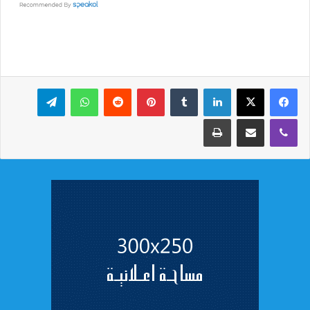
لينكدإن
بينتيريست
واتساب
تيلقرام
ڤايبر
مشاركة عبر البريد
طباعة