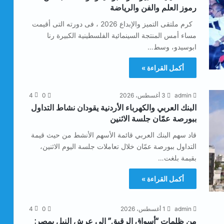
رموز العلم والفن والرياضة
كرم ملتقى التميز والإبداع 2026 ، فى دورته التى أقيمت
مساء أمس المنتجة السينمائية الفلسطينية الكبيرة رنا
ابوسيدو، وسط…
أكمل القراءة »
admin
3 أغسطس، 2026
0
4
البنك العربي والكهرباء الأردنية يقودان نشاط التداول
ببورصة عمّان جلسة الاثنين
قاد سهم البنك العربي قائمة الأسهم الأنشط من حيث قيمة
التداول ببورصة عمّان خلال تعاملات جلسة اليوم الاثنين،
بقيمة بلغت…
أكمل القراءة »
admin
1 أغسطس، 2026
0
4
من ظلمات “أسواق الرقيق” إلى عرش النبل بمصر: