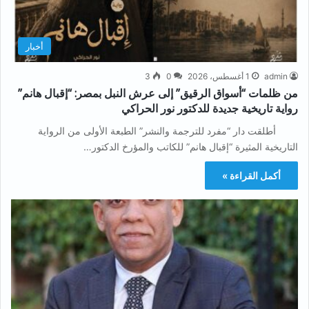
أخبار
admin
1 أغسطس، 2026
0
3
من ظلمات “أسواق الرقيق” إلى عرش النبل بمصر: “إقبال هانم”
رواية تاريخية جديدة للدكتور نور الحراكي
أطلقت دار “مفرد للترجمة والنشر” الطبعة الأولى من الرواية
التاريخية المثيرة “إقبال هانم” للكاتب والمؤرخ الدكتور…
أكمل القراءة »