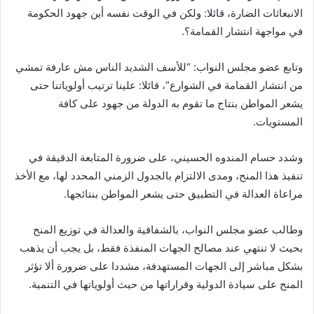
الانبعاثات الضارة، قائلا: ولكن في الوقت نفسه أين جهود الحكومة
في مواجهة انتشار القمامة؟.
وتابع عضو مجلس النواب: “للأسف الشديد الناس مش عارفة تمشي
من انتشار القمامة في الشوارع”، قائلا: علينا ترتيب أولوياتنا حتى
يشعر المواطن بنتاج ما تقوم به الدولة من جهود على كافة
المستويات.
وشدد حسام المندوه الحسيني، على ضرورة المتابعة الدقيقة في
تنفيذ هذا المنح، ومدى الالتزام بالجدول الزمني المحدد لها، مع الأخذ
مراعاة العدالة في التطبيق حتى يشعر المواطن بنتائجها.
وطالب عضو مجلس النواب، بالشفافية والعدالة في توزيع المنح
بحيث لا تنتهي عند مصالح الجهات المنفذة فقط، بل يجب أن يذهب
بشكل مباشر إلى الجهات المستهدفة، مشددا على ضرورة ألا تؤثر
المنح على سيادة الدولية وقراراتها من حيث أولوياتها في التنمية.