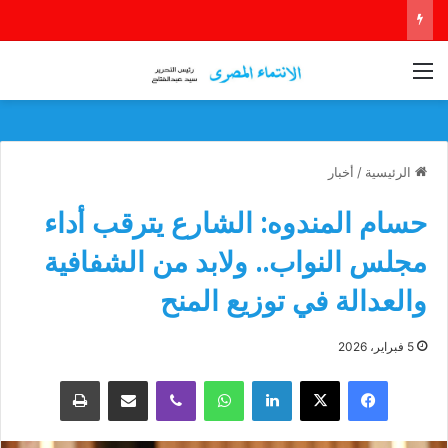
القائمة
الرئيسية
/
أخبار
حسام المندوه: الشارع يترقب أداء
مجلس النواب.. ولابد من الشفافية
والعدالة في توزيع المنح
5 فبراير، 2026
فيسبوك
‫X
لينكدإن
واتساب
ڤايبر
مشاركة عبر البريد
طباعة