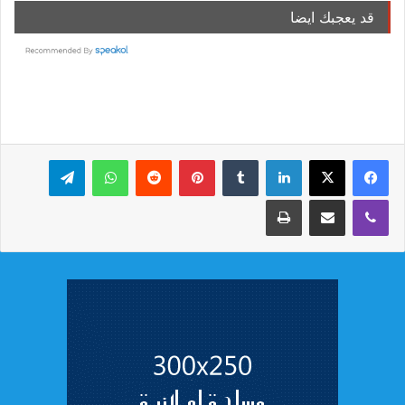
قد يعجبك ايضا
لينكدإن
بينتيريست
واتساب
تيلقرام
ڤايبر
مشاركة عبر البريد
طباعة