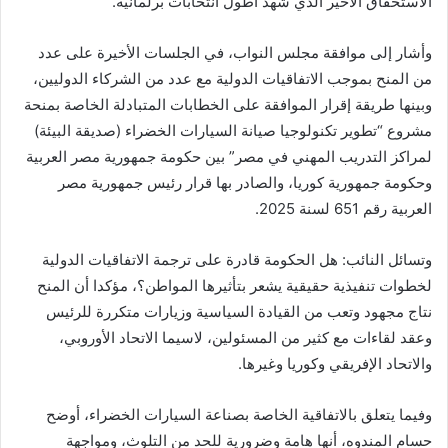
الاستحقاق الأخير الذي شهد أطول انتخابات برلمانية.
وأشار إلى موافقة مجلس النواب، في الجلسات الأخيرة على عدد
من المنح بموجب الاتفاقيات الدولية مع عدد من الشركاء الدوليين،
وبينها طريقة إقرار الموافقة على الخطابات المتبادلة الخاصة بمنحة
مشروع “تطوير تكنولوجيا صيانة السيارات الخضراء (صديقة البيئة)
لمراكز التدريب المهني في مصر” بين حكومة جمهورية مصر العربية
وحكومة جمهورية كوريا، والصادر بها قرار رئيس جمهورية مصر
العربية رقم 651 لسنة 2025.
وتسائل النائب: هل الحكومة قادرة على ترجمة الاتفاقيات الدولية
لخطوات تنفيذية حقيقية يشعر بتأثيرها المواطن؟، مؤكدا أن المنح
نتاج مجهود وتعب من القيادة السياسية وزيارات متكررة للرئيس
وعقد لقاءات مع كثير من المسئولين، لاسيما الاتحاد الأوروبي،
والاتحاد الإفريقي وكوريا وغيرها.
وفيما يتعلق بالاتفاقية الخاصة بصناعة السيارات الخضراء، أوضح
حسام المندوه، أنها هامة وضرورية للحد من التلوث، ومواجهة