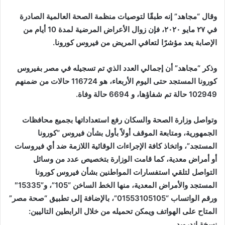
وقال “مجاهد” إنه طبقًا لتوصيات منظمة الصحة العالمية الصادرة
في ٢٧ مايو ٢٠٢٠، فإن زوال الأعراض المرضية لمدة 10 أيام من
الإصابة يعد مؤشرًا لتعافي المريض من فيروس كورونا.
وذكر “مجاهد” أن إجمالي العدد الذي تم تسجيله في مصر بفيروس
كورونا المستجد حتى اليوم الأربعاء، هو 116724 حالات من ضمنهم
102949 حالة تم شفاؤها، و 6694 حالة وفاة.
وتواصل وزارة الصحة والسكان رفع استعداداتها بجميع محافظات
الجمهورية، ومتابعة الموقف أولاً بأول بشأن فيروس “كورونا
المستجد”، واتخاذ كافة الإجراءات الوقائية اللازمة ضد أي فيروسات
أو أمراض معدية، كما قامت الوزارة بتخصيص عدد من وسائل
التواصل لتلقي استفسارات المواطنين بشأن فيروس كورونا
المستجد والأمراض المعدية، منها الخط الساخن “105”، و”15335″
ورقم الواتساب “01553105105”، بالإضافة إلى تطبيق “صحة مصر”
المتاح على الهواتف ويمكن تحميله من خلال الرابطين التاليين:
نسخة اندرويد