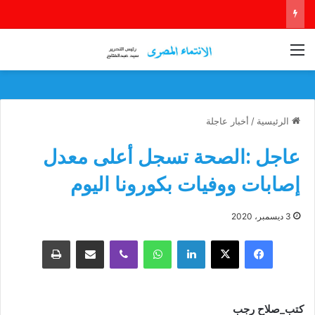
القائمة
الرئيسية
/
أخبار عاجلة
عاجل :الصحة تسجل أعلى معدل
إصابات ووفيات بكورونا اليوم
3 ديسمبر، 2020
فيسبوك
‫X
لينكدإن
واتساب
ڤايبر
مشاركة عبر البريد
طباعة
كتب_صلاح رجب