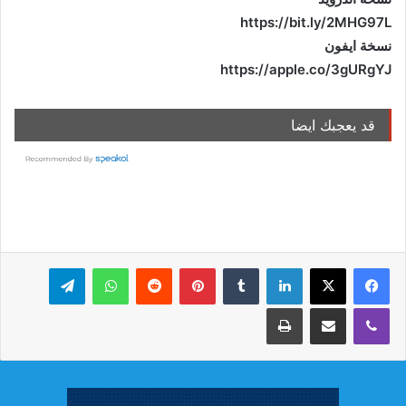
https://bit.ly/2MHG97L
نسخة ايفون
https://apple.co/3gURgYJ
قد يعجبك ايضا
لينكدإن
بينتيريست
واتساب
تيلقرام
ڤايبر
مشاركة عبر البريد
طباعة