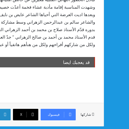
وشهدت المناسبة إقامة مأدبة عشاء فخمة أعدّت خصيص
وبعدها اديت العرضة التي أحياها الشاعر عايض بن ناي
والشاعر سالم بن عبدالرحمن الزهراني وسط مشاركة وت
بدوره قدّم الأستاذ صلاح بن محمد بن أحمد الزهراني الت
قدم الأستاذ محمد بن أحمد بن صالح الزهراني ” جدّ الع
ولكل من شاركهم أفراحهم ولكل من هنأهم هاتفياً أو عبر
قد يعجبك ايضا
فيسبوك
‫X
شاركها