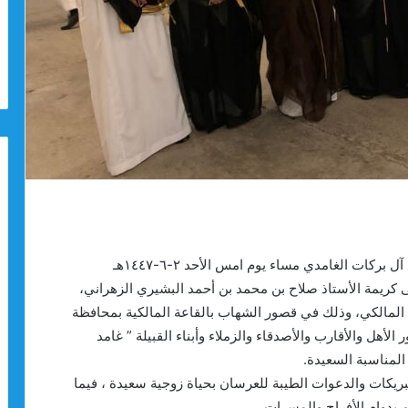
في أجواء مفعمة بالفرح والسرور، احتفل الأستاذ محمد آل بركات الغامدي مساء يوم امس الأحد ٢-٦-١٤٤٧هـ
 الغامدي ” على كريمة الأستاذ صلاح بن محمد بن أحمد البشيري الزهراني،
لد المالكي، وذلك في قصور الشهاب بالقاعة المالكية بمحافظة
ل والأقارب والأصدقاء والزملاء وأبناء القبيلة ” غامد
المناسبة السعيدة.
بريكات والدعوات الطيبة للعرسان بحياة زوجية سعيدة ، فيما
م بدوام الأفراح والمسرات.