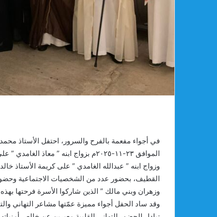
الموافق ٢٣-١١-٢٠٢٥م بزواج ابنه ” معاذ
وزواج ابنه ” عبدالله الغامدي ” على كريمة الأستاذ خا
القطيف، بحضور عدد من الشخصيات الاجتماعية وحضور الأه
وزهران وبني مالك ” الذين شاركوا الأسرة فرحتها بهذه 
وقد ساد الحفل أجواء مميزة عمّتها مشاعر التهاني والت
تبادل الحضور التهاني القلبية معبرين عن خالص أمنياته