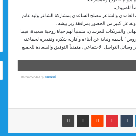
اً للضيوف،
ف الغامدي والشاعر مصلح الساعدي بمشاركة الشاعر وليد غانم
فاعل كبير من الحضور بمرافقة زير بيشه .
هاني والتبريكات للعرسان، متمنياً لهم حياة زوجية سعيدة، فيما
روس” بأسمه ونيابة عن أبناءه وأقاربه شكره وتقديره لجماعته
 وسائل التواصل الاجتماعي، متمنياً التوفيق والسعادة للجميع .
لينكدإن
بينتيريست
مشاركة عبر البريد
طباعة