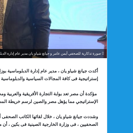
صورة تذكارية للصحفي أيمن عامر و جيانغ شياو يان مدير عام إدارة الدبلو
أكدت جيانغ شياو يان ، مدير عام إدارة الدبلوماسية بوز
إستراتيجية فى كافة المجالات السياسية والدبلوماسية و
مؤكدة أن مصر تعد بوابة التجارة الأفريقية والعربية و
الإستراتيجي مما يؤهل مصر والصين لرسم خريطة المس
وشددت جيانغ شياو يان ، خلال لقائها الكاتب الصحفى أي
الصحفيين ، فى وزارة الخارجية الصينية فى بكين ، أن م