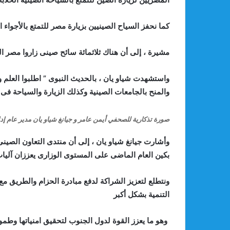
كما نحفز السياح الصينيين بزيارة مصر للتمتع بالأجواء ا
مشيرة ، إلى أن هناك ثلاثمائة سائح صينى زاروا مصر ال
واستشهدت شياو يان ، بالحديث النبوى ” اطلبوا العلم 
والمنح بالجامعات الصينية وكذلك الزيارة والسياحة ف
صورة تذكارية للصحفي أيمن عامر و جيانغ شياو يان مدير عام إدار
وأشارت جيانغ شياو يان ، إلى أن منتدى التعاون الصينى
بكين العام الماضى على المستوى الوزارى يعززان آليات 
ونتطلع لتعزيز الشراكة لدفع مبادرة الحزام والطريق مع
التنمية بشكل أكبر
وهو ما يعزز القوة لدول الجنوب لتحقيق امنياتها وطمو