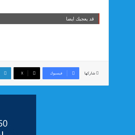
قد يعجبك ايضا
فيسبوك
‫X
شاركها