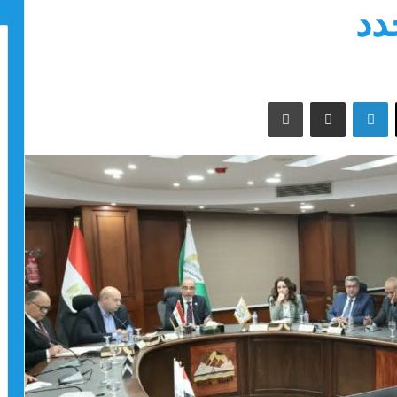
دد
‫X
لينكدإن
مشاركة عبر البريد
طباعة